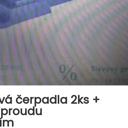
vá čerpadla 2ks +
tiproudu
ním