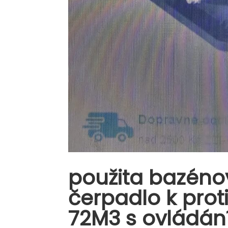
použita bazéno
čerpadlo k pro
72M3 s ovládá