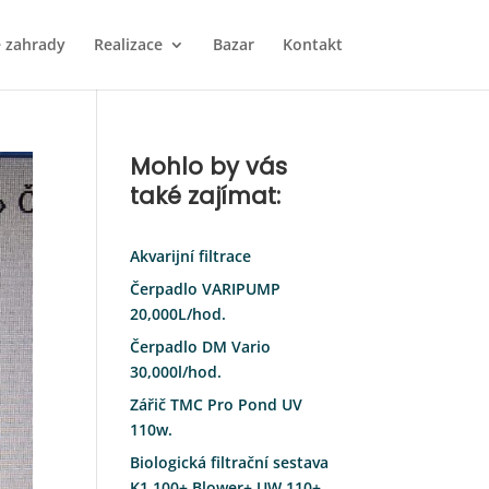
 zahrady
Realizace
Bazar
Kontakt
Mohlo by vás
také zajímat:
Akvarijní filtrace
Čerpadlo VARIPUMP
20,000L/hod.
Čerpadlo DM Vario
30,000l/hod.
Zářič TMC Pro Pond UV
110w.
Biologická filtrační sestava
K1 100+ Blower+ UW 110+